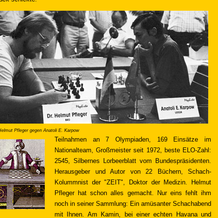
Helmut Pfleger gegen Anatoli E. Karpow
Teilnahmen an 7 Olympiaden, 169 Einsätze im
Nationalteam, Großmeister seit 1972, beste ELO-Zahl:
2545, Silbernes Lorbeerblatt vom Bundespräsidenten.
Herausgeber und Autor von 22 Büchern, Schach-
Kolummnist der "ZEIT", Doktor der Medizin. Helmut
Pfleger hat schon alles gemacht. Nur eins fehlt ihm
noch in seiner Sammlung: Ein amüsanter Schachabend
mit Ihnen. Am Kamin, bei einer echten Havana und