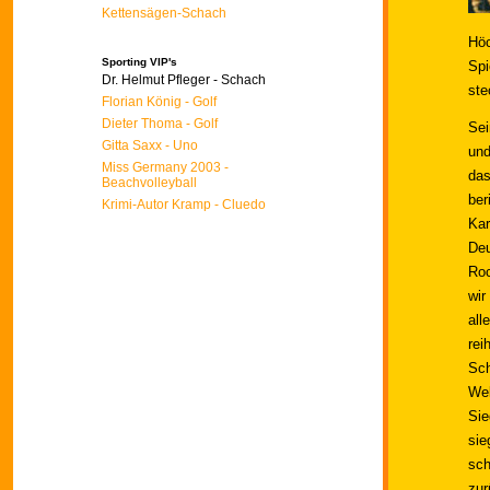
Kettensägen-Schach
Höc
Sporting VIP's
Spi
Navigation
Dr. Helmut Pfleger - Schach
ste
überspringen
Florian König - Golf
Dieter Thoma - Golf
Sei
Gitta Saxx - Uno
und
Miss Germany 2003 -
da
Beachvolleyball
ber
Krimi-Autor Kramp - Cluedo
Kar
De
Roc
wir
al
rei
Sch
Wel
Sie
sie
sch
zur