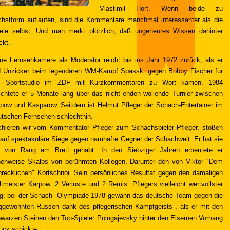
Vlastimil Hort. Wenn beide zu
hstform auflaufen, sind die Kommentare manchmal interessanter als die
ele selbst. Und man merkt plötzlich, daß ungeheures Wissen dahinter
ckt.
ne Fernsehkarriere als Moderator reicht bis ins Jahr 1972 zurück, als er
 Unzicker beim legendären WM-Kampf Spasski gegen Bobby Fischer für
s Sportstudio im ZDF mit Kurzkommentaren zu Wort kamen. 1984
ichtete er 5 Monate lang über das nicht enden wollende Turnier zwischen
pow und Kasparow. Seitdem ist Helmut Pfleger der Schach-Entertainer im
utschen Fernsehen schlechthin.
hieren wir vom Kommentator Pfleger zum Schachspieler Pfleger, stoßen
 auf spektakuläre Siege gegen namhafte Gegner der Schachwelt. Er hat sie
le von Rang am Brett gehabt. In den Siebziger Jahren erbeutete er
henweise Skalps von berühmten Kollegen. Darunter den von Viktor "Dem
recklichen" Kortschnoi. Sein persönliches Resultat gegen den damaligen
tmeister Karpow: 2 Verluste und 2 Remis. Pflegers vielleicht wertvollster
g: bei der Schach- Olympiade 1978 gewann das deutsche Team gegen die
ggewohnten Russen dank des pflegerischen Kampfgeists , als er mit den
warzen Steinen den Top-Spieler Polugajevsky hinter den Eisernen Vorhang
ück schickte.